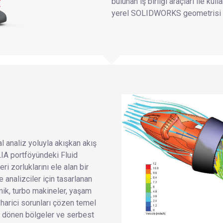
bulunan iş birliği araçları ile k
yerel SOLIDWORKS geometrisi ile
 analiz yoluyla akışkan akış
LIA portföyündeki Fluid
ri zorluklarını ele alan bir
analizciler için tasarlanan
amik, turbo makineler, yaşam
e harici sorunları çözen temel
i, dönen bölgeler ve serbest