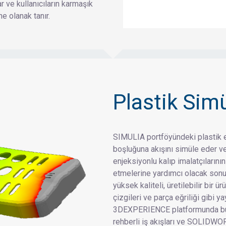
ar ve kullanıcıların karmaşık
e olanak tanır.
Plastik Sim
SIMULIA portföyündeki plastik en
boşluğuna akışını simüle eder ve 
enjeksiyonlu kalıp imalatçılarını
etmelerine yardımcı olacak sonuçla
yüksek kaliteli, üretilebilir bir ü
çizgileri ve parça eğriliği gibi y
3DEXPERIENCE platformunda buluna
rehberli iş akışları ve SOLIDWO