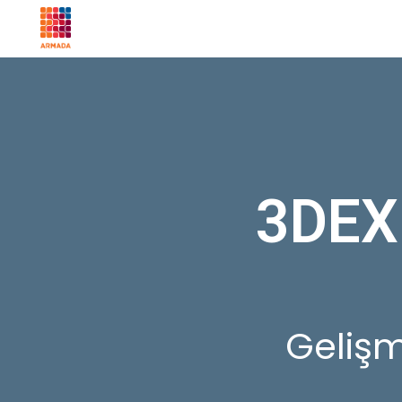
İçeriğe
atla
3DEX
Gelişm