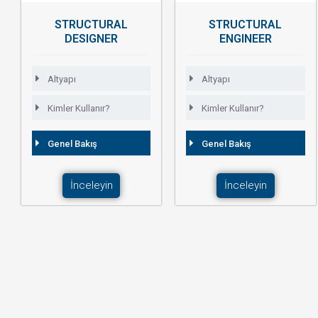
STRUCTURAL
STRUCTURAL
DESIGNER
ENGINEER
Altyapı
Altyapı
Kimler Kullanır?
Kimler Kullanır?
Genel Bakış
Genel Bakış
İnceleyin
İnceleyin