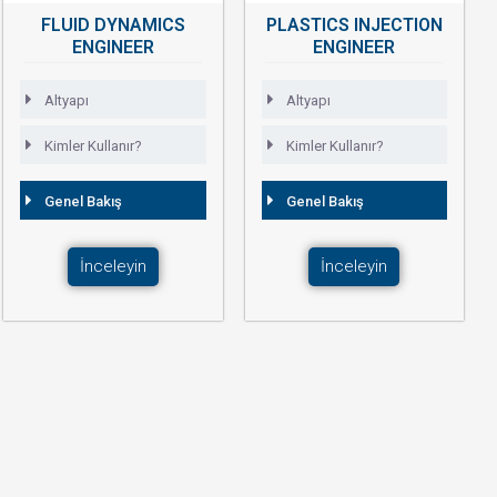
FLUID DYNAMICS
PLASTICS INJECTION
ENGINEER
ENGINEER
Altyapı
Altyapı
Kimler Kullanır?
Kimler Kullanır?
Genel Bakış
Genel Bakış
İnceleyin
İnceleyin