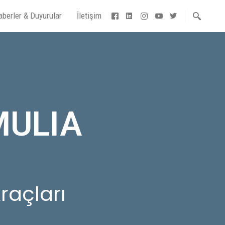
aberler & Duyurular
İletişim
MULIA
raçları