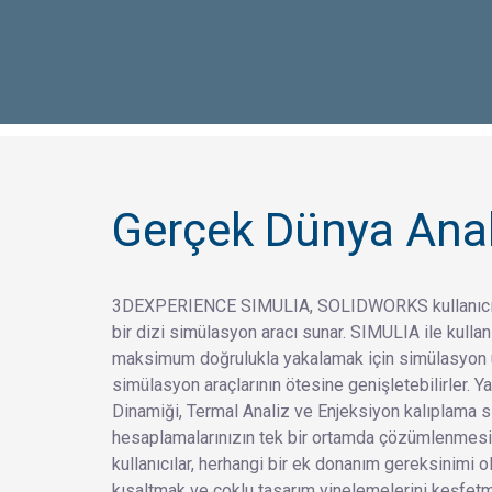
Gerçek Dünya Anal
3DEXPERIENCE SIMULIA, SOLIDWORKS kullanıcı ta
bir dizi simülasyon aracı sunar. SIMULIA ile kullanı
maksimum doğrulukla yakalamak için simülasyon 
simülasyon araçlarının ötesine genişletebilirler. Ya
Dinamiği, Termal Analiz ve Enjeksiyon kalıplama 
hesaplamalarınızın tek bir ortamda çözümlenmesi s
kullanıcılar, herhangi bir ek donanım gereksinimi o
kısaltmak ve çoklu tasarım yinelemelerini keşfetme