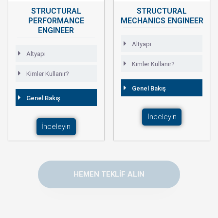
STRUCTURAL
STRUCTURAL
PERFORMANCE
MECHANICS ENGINEER
ENGINEER
Altyapı
Altyapı
Kimler Kullanır?
Kimler Kullanır?
Genel Bakış
Genel Bakış
İnceleyin
İnceleyin
HEMEN TEKLIF ALIN