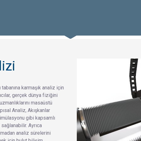
izi
banına karmaşık analiz için
cılar, gerçek dünya fiziğini
uzmanlıklarını masaüstü
pısal Analiz, Akışkanlar
simülasyonu gibi kapsamlı
ağlanabilir. Ayrıca
lmadan analiz sürelerini
k için bulut bilişim