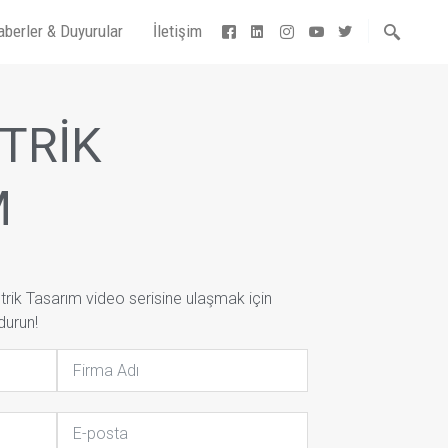
aberler & Duyurular
İletişim
TRİK
M
ik Tasarım video serisine ulaşmak için
durun!