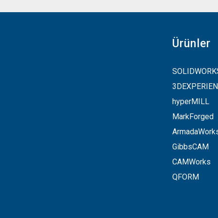
Ürünler
SOLIDWORK
3DEXPERIE
hyperMILL
MarkForged
ArmadaWork
GibbsCAM
CAMWorks
QFORM