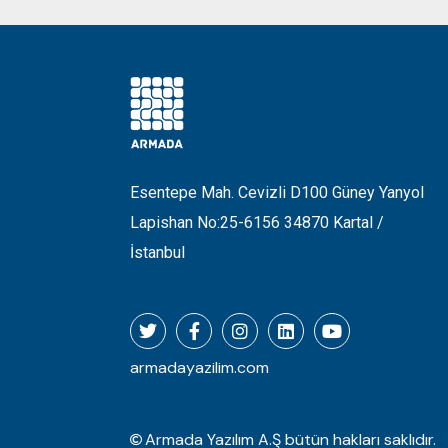
Esentepe Mah. Cevizli D100 Güney Yanyol
Lapishan No:25-6156 34870 Kartal /
İstanbul
T
F
I
L
Y
w
a
n
i
o
i
c
s
n
u
t
e
t
k
t
t
b
a
e
u
e
o
g
d
b
armadayazilim.com
r
o
r
i
e
k
a
n
-
m
f
Armada Yazılım A.Ş bütün hakları saklıdır.