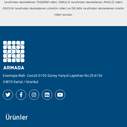
tarafından desteklenen TASARIM rolleri, SIMULIA tarafından desteklenen ANALİZ rolleri,
ENOVIA tarafından desteklenen yönetim rolleri ve DELMIA tarafından desteklenen üretim
rolleri sunulur.
Esentepe Mah. Cevizli D100 Güney Yanyol Lapishan No:25-6156
34870 Kartal / İstanbul
T
F
I
L
Y
w
a
n
i
o
i
c
s
n
u
t
e
t
k
t
t
b
a
e
u
Ürünler
e
o
g
d
b
r
o
r
i
e