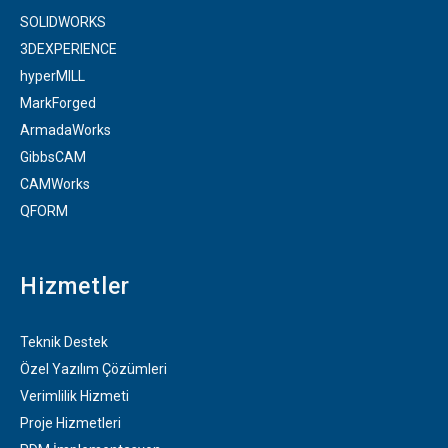
k
a
n
-
m
SOLIDWORKS
f
3DEXPERIENCE
hyperMILL
MarkForged
ArmadaWorks
GibbsCAM
CAMWorks
QFORM
Hizmetler
Teknik Destek
Özel Yazılım Çözümleri
Verimlilik Hizmeti
Proje Hizmetleri