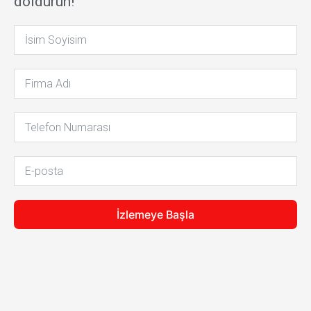
doldurun!
İzlemeye Başla