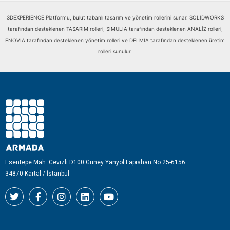
3DEXPERIENCE Platformu, bulut tabanlı tasarım ve yönetim rollerini sunar. SOLIDWORKS
tarafından desteklenen TASARIM rolleri, SIMULIA tarafından desteklenen ANALİZ rolleri,
ENOVIA tarafından desteklenen yönetim rolleri ve DELMIA tarafından desteklenen üretim
rolleri sunulur.
Esentepe Mah. Cevizli D100 Güney Yanyol Lapishan No:25-6156
34870 Kartal / İstanbul
T
F
I
L
Y
w
a
n
i
o
i
c
s
n
u
t
e
t
k
t
t
b
a
e
u