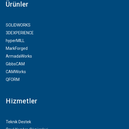
Ürünler
e
o
g
d
b
r
o
r
i
e
k
a
n
-
m
f
SOLIDWORKS
3DEXPERIENCE
hyperMILL
MarkForged
ArmadaWorks
GibbsCAM
CAMWorks
QFORM
Hizmetler
Teknik Destek